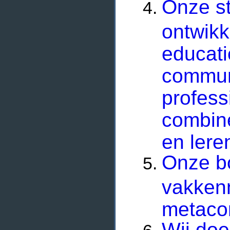
Onze st
ontwikk
educati
commun
professi
combine
en lere
Onze bo
vakkenn
metaco
Wij doe