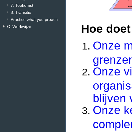
7. Toekomst
8. Transitie
Practice what you preach
Hoe doe
C. Werkwijze
Onze mi
grenze
Onze vi
organis
blijven
Onze ke
complem