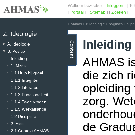
Welkom bezoeker. [
Inloggen
] [ Te
[
Portaal
] [
Sitemap
] [
Zoeken
]
>
ahmas
>
z. ideologie
>
pagina's
>
b. po
Z. Ideologie
Inleiding
A. Ideologie
B. Positie
AHMAS is 
Inleiding
1. Missie
die zich r
1.1 Hulp bij groei
1.1.1 Integriteit
opleiding 
1.1.2 Literatuur
1.1.3 Functionaliteit
zorg. Wet
1.1.4 Twee vragen!
1.1.5 Werkalliantie
onderhoud
1.2 Discipline
de Gradua
2. Visie
2.1 Context AHMAS