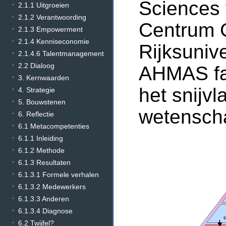
Sciences 
2.1.1 Uitgroeien
2.1.2 Verantwoording
Centrum 
2.1.3 Empowerment
2.1.4 Kenniseconomie
Rijksuniv
2.1.4.6 Talentmanagement
2.2 Dialoog
AHMAS fac
3. Kernwaarden
het snijvl
4. Strategie
5. Bouwstenen
wetensch
6. Reflectie
6.1 Metacompetenties
6.1.1 Inleiding
6.1.2 Methode
6.1.3 Resultaten
6.1.3.1 Formele verhalen
6.1.3.2 Medewerkers
6.1.3.3 Anderen
6.1.3.4 Diagnose
6.2 Twijfel?