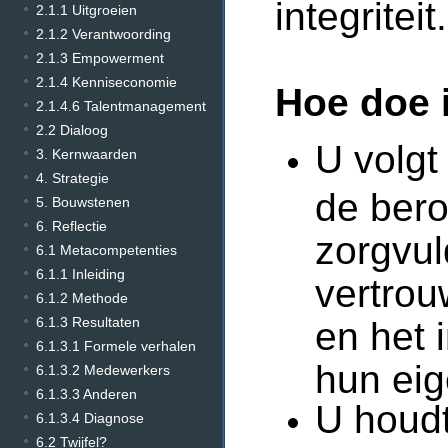
integriteit.
2.1.1 Uitgroeien
2.1.2 Verantwoording
2.1.3 Empowerment
2.1.4 Kenniseconomie
Hoe doe 
2.1.4.6 Talentmanagement
2.2 Dialoog
U volgt
3. Kernwaarden
4. Strategie
de ber
5. Bouwstenen
6. Reflectie
zorgvul
6.1 Metacompetenties
6.1.1 Inleiding
vertrou
6.1.2 Methode
6.1.3 Resultaten
en het 
6.1.3.1 Formele verhalen
hun eig
6.1.3.2 Medewerkers
6.1.3.3 Anderen
U houdt
6.1.3.4 Diagnose
6.2 Twijfel?