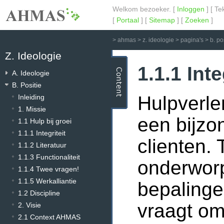
Welkom bezoeker. [
Inloggen
] [ Te
[
Portaal
] [
Sitemap
] [
Zoeken
]
>
ahmas
>
z. ideologie
>
pagina's
>
b. po
Z. Ideologie
1.1.1 Inte
A. Ideologie
B. Positie
Hulpverle
Inleiding
1. Missie
een bijzo
1.1 Hulp bij groei
1.1.1 Integriteit
clienten.
1.1.2 Literatuur
1.1.3 Functionaliteit
onderworp
1.1.4 Twee vragen!
1.1.5 Werkalliantie
bepalinge
1.2 Discipline
vraagt om
2. Visie
2.1 Context AHMAS