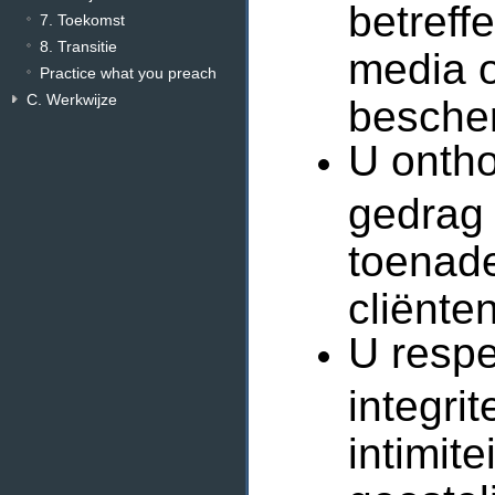
betref
7. Toekomst
8. Transitie
media o
Practice what you preach
C. Werkwijze
besche
U ontho
gedrag 
toenad
cliënte
U respe
integri
intimite